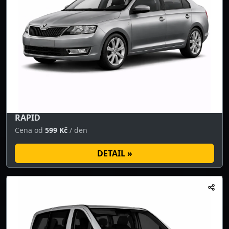
RAPID
Cena od
599 Kč
/ den
DETAIL »