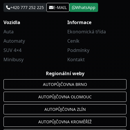
+420 777 252 225
E-MAIL
WhatsApp
Vozidla
Informace
Auta
Ekonomická třída
Automaty
Ceník
SUV 4×4
Podmínky
Minibusy
Kontakt
Regionální weby
AUTOPŮJČOVNA BRNO
AUTOPŮJČOVNA OLOMOUC
AUTOPŮJČOVNA ZLÍN
AUTOPŮJČOVNA KROMĚŘÍŽ